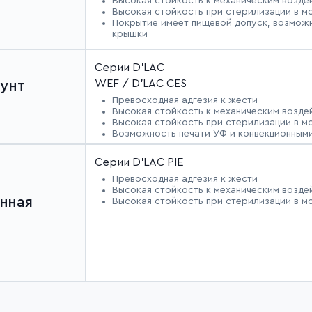
Высокая стойкость к механическим возде
Высокая стойкость при стерилизации в мо
Покрытие имеет пищевой допуск, возможн
крышки
Серии D'LAC
WEF / D'LAC CES
унт
Превосходная адгезия к жести
Высокая стойкость к механическим возде
Высокая стойкость при стерилизации в мо
Возможность печати УФ и конвекционным
Серии D'LAC PIE
Превосходная адгезия к жести
Высокая стойкость к механическим возде
нная
Высокая стойкость при стерилизации в мо