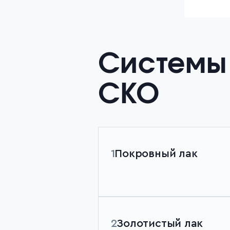
Системы
СКО
1
Покровный лак
2
Золотистый лак