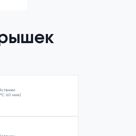
крышек
йствиям
°С 60 мин)