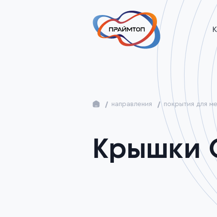
К
направления
покрытия для м
Крышки 