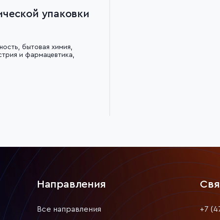
ической упаковки
ость, бытовая химия,
трия и фармацевтика,
Направления
Свя
Все направления
+7 (4