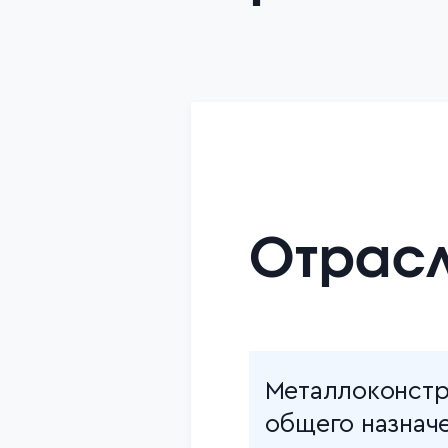
Отрас
Металлоконстр
общего назнач