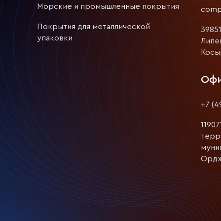
Морские и промышленные покрытия
comp
Покрытия для металлической
39851
упаковки
Липе
Косыр
Офи
+7 (4
11907
терр
муни
Орджо