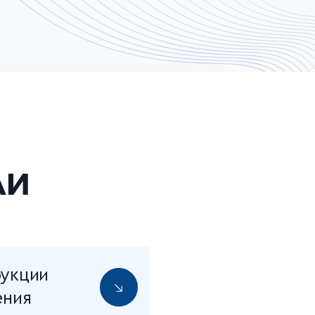
ли
укции
ения