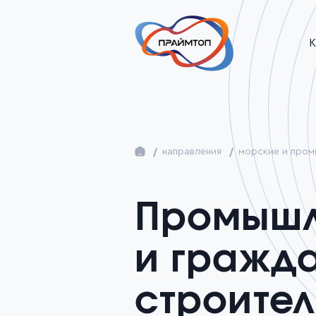
К
направления
морские и пром
Промыш
и гражд
строител