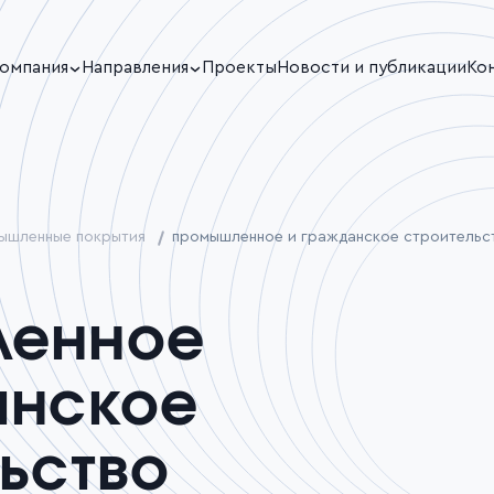
Проекты
Новости и публикации
Ко
омпания
Направления
ышленные покрытия
промышленное и гражданское строительс
ленное
анское
ьство