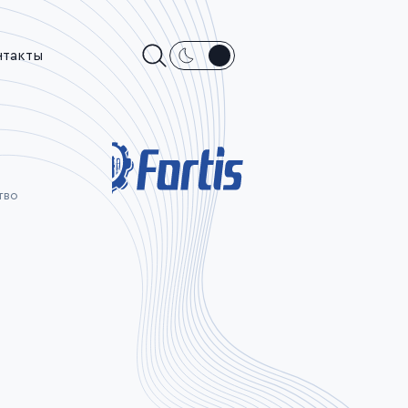
нтакты
тво